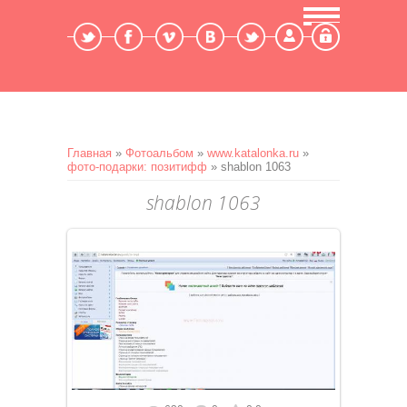
Мой профиль
Выход
Главная
»
Фотоальбом
»
www.katalonka.ru
»
фото-подарки: позитифф
» shablon 1063
shablon 1063