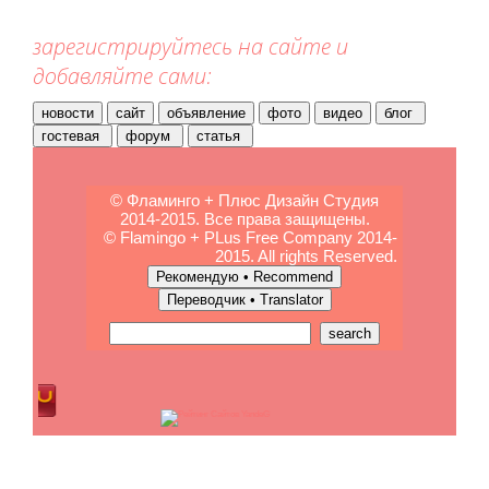
зарегистрируйтесь на сайте и
добавляйте сами:
© Фламинго + Плюс Дизайн Студия
2014-2015. Все права защищены.
© Flamingo + PLus Free Company 2014-
2015. All rights Reserved.