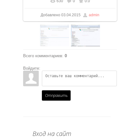
630
0
0.0
В реальном размере
1580x833
/ 168.7Kb
Добавлено
03.04.2015
admin
Всего комментариев
:
0
Войдите:
Отправить
Вход на сайт