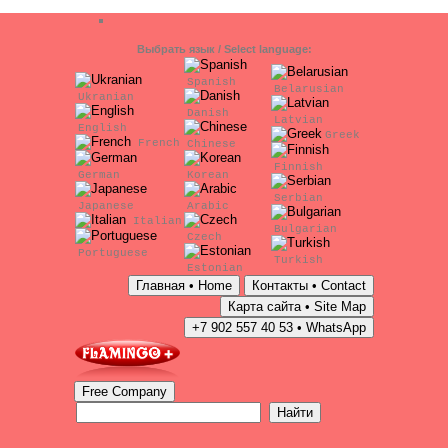
Выбрать язык / Select language:
Spanish
Belarusian
Ukranian
Danish
Latvian
English
Greek
French
Chinese
Finnish
German
Korean
Serbian
Japanese
Arabic
Italian
Bulgarian
Czech
Portuguese
Turkish
Estonian