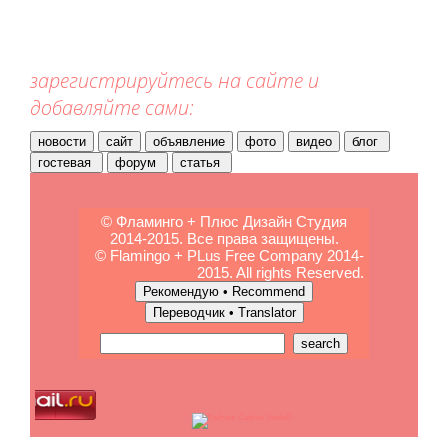
зарегистрируйтесь на сайте и
добавляйте сами:
© Фламинго + Плюс Дизайн Студия
2014-2015. Все права защищены.
© Flamingo + PLus Free Company 2014-
2015. All rights Reserved.