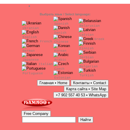
Выбрать язык / Select language:
Spanish
Belarusian
Ukranian
Danish
Latvian
English
Greek
French
Chinese
Finnish
German
Korean
Serbian
Japanese
Arabic
Italian
Bulgarian
Czech
Portuguese
Turkish
Estonian