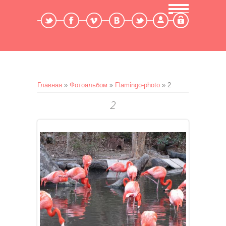
Мой профиль
Выход
Главная
»
Фотоальбом
»
Flamingo-photo
» 2
2