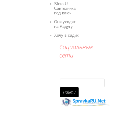
Sfera-U.
Сантехника
под ключ
Они уходят
на Радугу
Хочу в садик
Социальные
сети