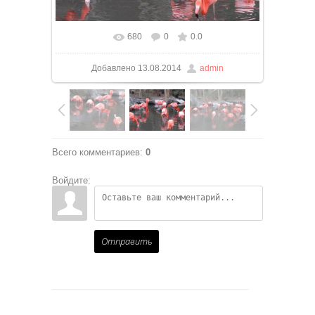
680
0
0.0
В реальном размере
999x749
/ 344.7Kb
Добавлено
13.08.2014
admin
Всего комментариев
:
0
Войдите:
Отправить