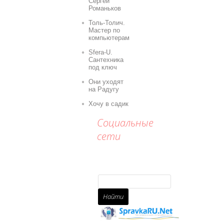
Сергей
Романьков
Толь-Толич.
Мастер по
компьютерам
Sfera-U.
Сантехника
под ключ
Они уходят
на Радугу
Хочу в садик
Социальные
сети