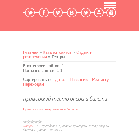
Мой профиль
Выход
Главная
»
Каталог сайтов
»
Отдых и
развлечения
» Театры
В категории сайтов
:
1
Показано сайтов
:
1-1
Сортировать по
:
Дате
·
Названию
·
Рейтингу
·
Переходам
Приморский театр оперы и балета
Приморский театр оперы и балета
Театры
Переходов:
397
Добавил:
Приморский театр оперы и
балета
Дата:
10.01.2015