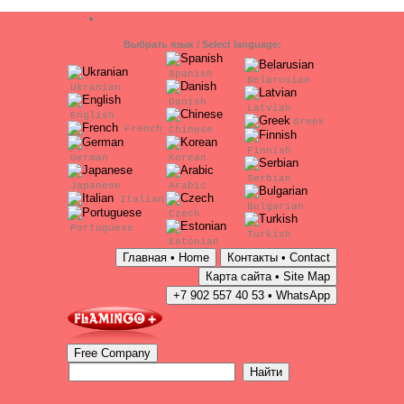
Выбрать язык / Select language:
Spanish
Belarusian
Ukranian
Danish
Latvian
English
Greek
French
Chinese
Finnish
German
Korean
Serbian
Japanese
Arabic
Italian
Bulgarian
Czech
Portuguese
Turkish
Estonian