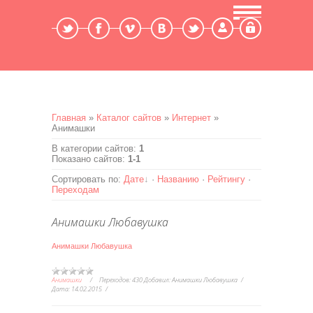
Мой профиль
Выход
Главная
»
Каталог сайтов
»
Интернет
»
Анимашки
В категории сайтов
:
1
Показано сайтов
:
1-1
Сортировать по
:
Дате
·
Названию
·
Рейтингу
·
Переходам
Анимашки Любавушка
Анимашки Любавушка
Анимашки
Переходов:
430
Добавил:
Анимашки Любавушка
Дата:
14.02.2015