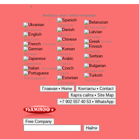
Выбрать язык / Select language:
Spanish
Belarusian
Ukranian
Danish
Latvian
English
Greek
French
Chinese
Finnish
German
Korean
Serbian
Japanese
Arabic
Italian
Bulgarian
Czech
Portuguese
Turkish
Estonian