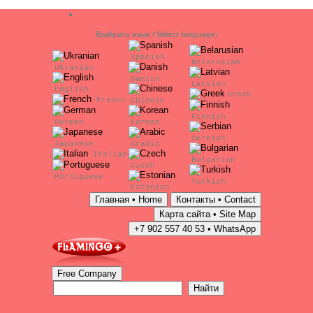
Выбрать язык / Select language:
Spanish
Belarusian
Ukranian
Danish
Latvian
English
Greek
French
Chinese
Finnish
German
Korean
Serbian
Japanese
Arabic
Italian
Bulgarian
Czech
Portuguese
Turkish
Estonian