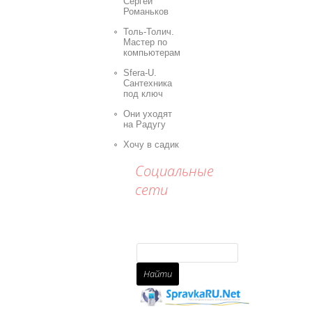
Сергей
Романьков
Толь-Толич.
Мастер по
компьютерам
Sfera-U.
Сантехника
под ключ
Они уходят
на Радугу
Хочу в садик
Социальные
сети