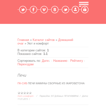
Мой профиль
Выход
Главная
»
Каталог сайтов
»
Домашний
очаг
» Уют и комфорт
В категории сайтов
:
1
Показано сайтов
:
1-1
Сортировать по
:
Дате
·
Названию
·
Рейтингу
·
Переходам
Печи
ПК-СИБ
ПЕЧИ КАМИНЫ СБОРНЫЕ ИЗ ЖАРОБЕТОНА
Уют и комфорт
Переходов:
357
Добавил:
ПЕЧИ КАМИНЫ
Дата:
11.01.2015