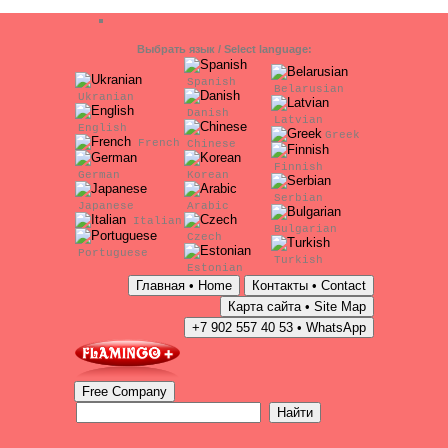
Выбрать язык / Select language:
Spanish
Belarusian
Ukranian
Danish
Latvian
English
Greek
French
Chinese
Finnish
German
Korean
Serbian
Japanese
Arabic
Italian
Bulgarian
Czech
Portuguese
Turkish
Estonian