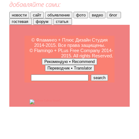
добавляйте сами:
© Фламинго + Плюс Дизайн Студия
2014-2015. Все права защищены.
© Flamingo + PLus Free Company 2014-
2015. All rights Reserved.