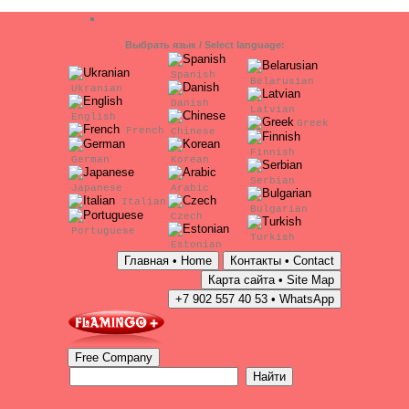
Выбрать язык / Select language:
Spanish
Belarusian
Ukranian
Danish
Latvian
English
Greek
French
Chinese
Finnish
German
Korean
Serbian
Japanese
Arabic
Italian
Bulgarian
Czech
Portuguese
Turkish
Estonian