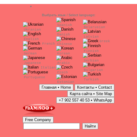
Выбрать язык / Select language:
Spanish
Belarusian
Ukranian
Danish
Latvian
English
Greek
French
Chinese
Finnish
German
Korean
Serbian
Japanese
Arabic
Italian
Bulgarian
Czech
Portuguese
Turkish
Estonian