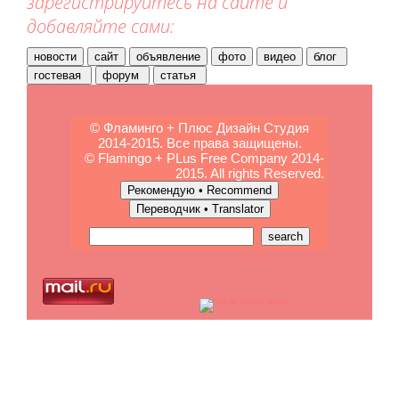
зарегистрируйтесь на сайте и
добавляйте сами:
© Фламинго + Плюс Дизайн Студия
2014-2015. Все права защищены.
© Flamingo + PLus Free Company 2014-
2015. All rights Reserved.