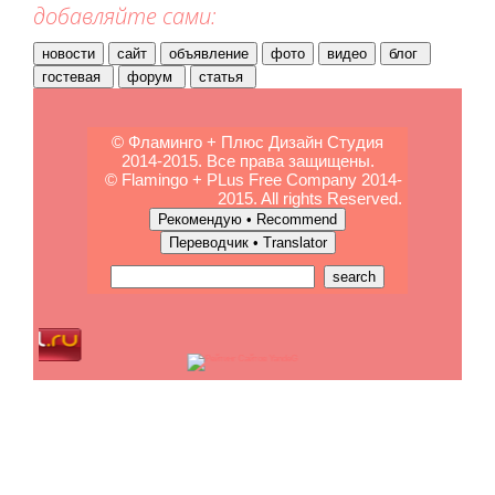
добавляйте сами:
© Фламинго + Плюс Дизайн Студия
2014-2015. Все права защищены.
© Flamingo + PLus Free Company 2014-
2015. All rights Reserved.