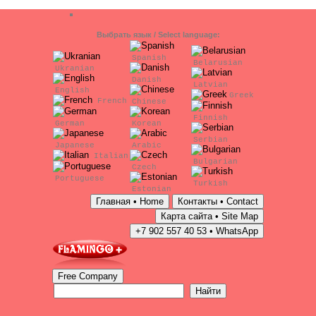
Выбрать язык / Select language:
Spanish
Belarusian
Ukranian
Danish
Latvian
English
Greek
French
Chinese
Finnish
German
Korean
Serbian
Japanese
Arabic
Italian
Bulgarian
Czech
Portuguese
Turkish
Estonian