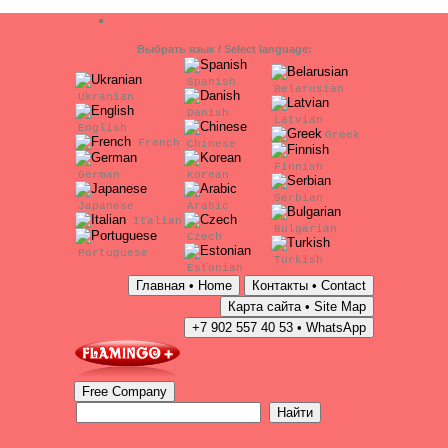
Выбрать язык / Select language:
Spanish
Belarusian
Ukranian
Danish
Latvian
English
Greek
French
Chinese
Finnish
German
Korean
Serbian
Japanese
Arabic
Italian
Bulgarian
Czech
Portuguese
Turkish
Estonian