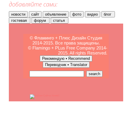
добавляйте сами:
© Фламинго + Плюс Дизайн Студия
2014-2015. Все права защищены.
© Flamingo + PLus Free Company 2014-
2015. All rights Reserved.