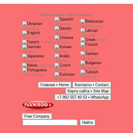
Выбрать язык / Select language:
Spanish
Belarusian
Ukranian
Danish
Latvian
English
Greek
French
Chinese
Finnish
German
Korean
Serbian
Japanese
Arabic
Italian
Bulgarian
Czech
Portuguese
Turkish
Estonian