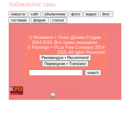
добавляйте сами:
© Фламинго + Плюс Дизайн Студия
2014-2015. Все права защищены.
© Flamingo + PLus Free Company 2014-
2015. All rights Reserved.