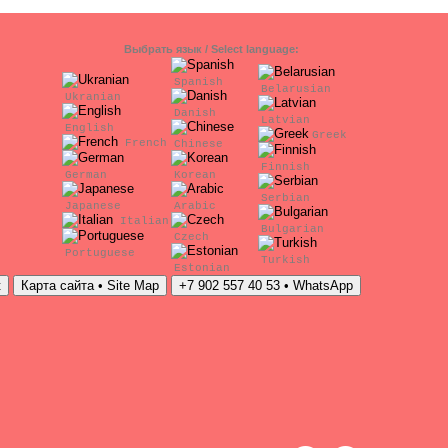
Выбрать язык / Select language:
Spanish
Belarusian
Ukranian
Danish
Latvian
English
Greek
French
Chinese
Finnish
German
Korean
Serbian
Japanese
Arabic
Italian
Bulgarian
Czech
Portuguese
Turkish
Estonian