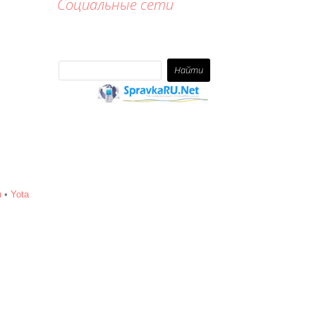
Социальные сети
н
•
Yota