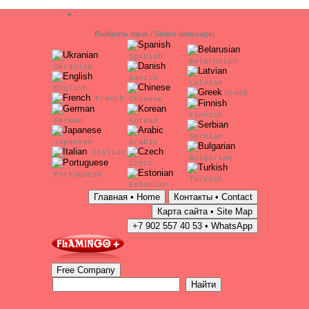
Выбрать язык / Select language:
Spanish
Belarusian
Ukranian
Danish
Latvian
English
Greek
French
Chinese
Finnish
German
Korean
Serbian
Japanese
Arabic
Italian
Bulgarian
Czech
Portuguese
Turkish
Estonian