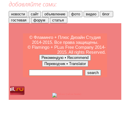
добавляйте сами:
© Фламинго + Плюс Дизайн Студия
2014-2015. Все права защищены.
© Flamingo + PLus Free Company 2014-
2015. All rights Reserved.