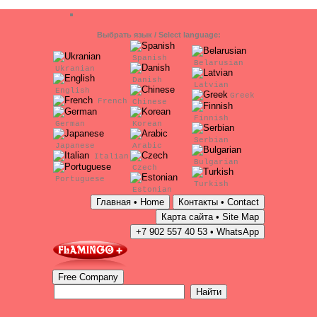
Выбрать язык / Select language:
Spanish
Belarusian
Ukranian
Danish
Latvian
English
Greek
French
Chinese
Finnish
German
Korean
Serbian
Japanese
Arabic
Italian
Bulgarian
Czech
Portuguese
Turkish
Estonian