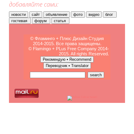
добавляйте сами:
© Фламинго + Плюс Дизайн Студия
2014-2015. Все права защищены.
© Flamingo + PLus Free Company 2014-
2015. All rights Reserved.