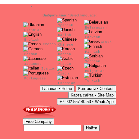
Выбрать язык / Select language:
Spanish
Belarusian
Ukranian
Danish
Latvian
English
Greek
French
Chinese
Finnish
German
Korean
Serbian
Japanese
Arabic
Italian
Bulgarian
Czech
Portuguese
Turkish
Estonian