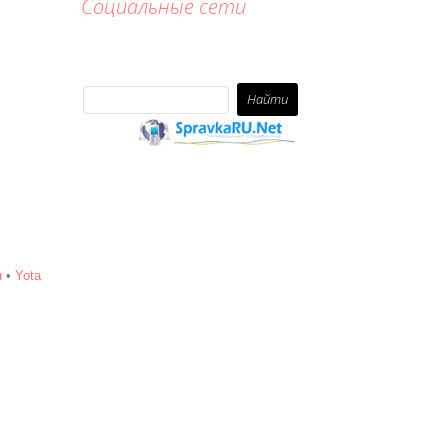
Социальные сети
н
•
Yota