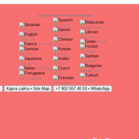
Выбрать язык / Select language:
Spanish
Belarusian
Ukranian
Danish
Latvian
English
Greek
French
Chinese
Finnish
German
Korean
Serbian
Japanese
Arabic
Italian
Bulgarian
Czech
Portuguese
Turkish
Estonian