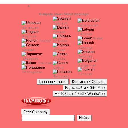
Выбрать язык / Select language:
Spanish
Belarusian
Ukranian
Danish
Latvian
English
Greek
French
Chinese
Finnish
German
Korean
Serbian
Japanese
Arabic
Italian
Bulgarian
Czech
Portuguese
Turkish
Estonian