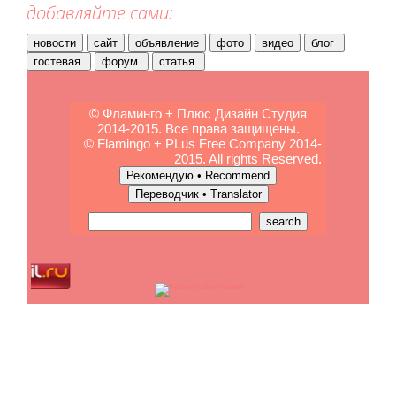
добавляйте сами:
© Фламинго + Плюс Дизайн Студия
2014-2015. Все права защищены.
© Flamingo + PLus Free Company 2014-
2015. All rights Reserved.