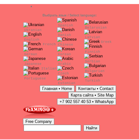
Выбрать язык / Select language:
Spanish
Belarusian
Ukranian
Danish
Latvian
English
Greek
French
Chinese
Finnish
German
Korean
Serbian
Japanese
Arabic
Italian
Bulgarian
Czech
Portuguese
Turkish
Estonian