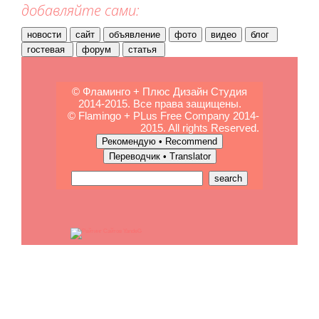
добавляйте сами:
© Фламинго + Плюс Дизайн Студия
2014-2015. Все права защищены.
© Flamingo + PLus Free Company 2014-
2015. All rights Reserved.