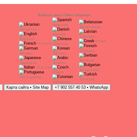
Выбрать язык / Select language:
Spanish
Belarusian
Ukranian
Danish
Latvian
English
Greek
French
Chinese
Finnish
German
Korean
Serbian
Japanese
Arabic
Italian
Bulgarian
Czech
Portuguese
Turkish
Estonian