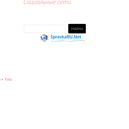
Социальные сети
н
•
Yota